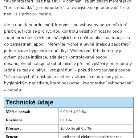
"alkoholtesteru bez náústků" v domnění, že jim zajistí měření jako
"ten s náústky", jen pohodlnější a levnější. Zde je odpověď, že to
není již z principu možné.
Jde o nadstandardní mód, kterými jsou vybaveny pouze některé
přístroje. Hodí se pro rychlou kontrolu většího množství osob
(např. procházejících, přicházejících na určitou akci, nastupujících
do zaměstnání apod.). Měření je rychlé a levné (nejsou zapotřebí
jednorázové hygienické náústky). Výsledkem této kontroly je
ovšem pouze indikace, zda dech kontrolované osoby
obsahuje/neobsahuje alkohol, nikoliv přesné zjištění jeho hodnoty.
Jedná se tedy o jakýsi "vstupní filtr" - pokud kontrolovaná osoba
"něco nadýchá", následuje měření v aktivním módu, tedy již s
hygienickým náústkem, které poskytne i kvantitativní vyhodnocení
alkoholu.
Technické údaje
Měřicí rozsah
0,00 až 4,00 ‰
Rozlišení
0,01‰
Přesnost
±0,05 ‰ při 0,5 ‰
Senzor
inteligentní elektrochemický senzor