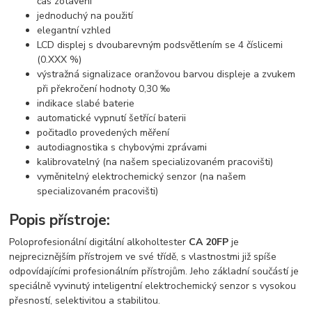
čas zotavení
jednoduchý na použití
elegantní vzhled
LCD displej s dvoubarevným podsvětlením se 4 číslicemi
(0.XXX %)
výstražná signalizace oranžovou barvou displeje a zvukem
při překročení hodnoty 0,30 ‰
indikace slabé baterie
automatické vypnutí šetřící baterii
počitadlo provedených měření
autodiagnostika s chybovými zprávami
kalibrovatelný (na našem specializovaném pracovišti)
vyměnitelný elektrochemický senzor (na našem
specializovaném pracovišti)
Popis přístroje:
Poloprofesionální digitální alkoholtester
CA 20FP
je
nejpreciznějším přístrojem ve své třídě, s vlastnostmi již spíše
odpovídajícími profesionálním přístrojům. Jeho základní součástí je
speciálně vyvinutý inteligentní elektrochemický senzor s vysokou
přesností, selektivitou a stabilitou.