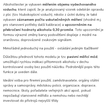
Alkoholtester je vybaven
měřením objemu vydechovaného
vzduchu
, které zajistí, že je analyzovaný vzorek odebírán opravdu
z plic (tzv. hlubokoplicní vzduch), nikoliv z ústní dutiny. Je také
vybaven
záznamem počtu uskutečněných měření
(vhodné m.j.
pro stanovení potřeby další kalibrace) a
upozorněním na
překročení hodnoty alkoholu 0,30 promile
. Toto upozornění je
formou výrazné změny barvy podsvětlení displeje z modré na
oranžovou, doprovázené zvukovým signálem.
Mimořádně jednoduchý na použití - ovládání jediným tlačítkem!
Důležitou předností tohoto modelu je tzv.
pasivní měřicí mód
,
umožňující rychlou indikaci přítomnosti alkoholu v dechu
kontrolované osoby bez použití náústku. Podrobnější popis této
funkce je uveden dále.
Ideální volba pro firemní použití, zaměstnavatele, orgány státní
správy a samosprávy, městskou policii, organizace, dopravce,
nemocnice, školy, pořadatele veřejných akcí apod., pokud
nepožadují stanovené měřidlo a nemohou nebo nechtějí
investovat do přístrojů nejvyšší třídy.