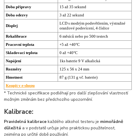
Doba přípravy
15 až 35 sekund
Doba odezvy
3 až 22 sekund
LCD s modrým podsvětlením, výstražné
Displej
oranžové podsvícení, 4 číslice
Rekalibrace
6 měsíců nebo po 500 testech
Pracovní teplota
+5 až +40°C
Skladovací teplota
0 až +40°C
Napájení
1ks baterie 9 V alkalická
Rozměry
125 x 56 x 24 mm
Hmotnost
87 g (131 g vč. baterie)
Koupit v e-shopu
* Technické specifikace podléhají pro další zlepšování vlastností
možným změnám bez předchozího upozornění.
Kalibrace:
Pravidelná kalibrace
každého alkohol testeru je
mimořádně
důležitá
a v podstatě určuje jeho praktickou použitelnost,
zejména po určité době používání.