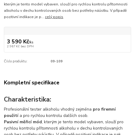
kterým je tento model vybaven, slouží pro rychlou kontrolu přítomnosti
alkoholu v dechu kontrolovaných osob bez potřeby náústku. V případě
pozitivní indikace je p...
celý popis
3 590 Kč
/
ks
2 967 Kč
bez DPH
Číslo produktu:
09-109
Kompletní specifikace
Charakteristika:
Profesionální tester alkoholu vhodný zejména
pro firemní
použití
a pro rychlou kontrolu dalších osob.
Pasivní měřicí mód
, kterým je tento model vybaven, slouží pro
rychlou kontrolu přítomnosti alkoholu v dechu kontrolovaných
osob bez potřeby náústku. V případě pozitivní indikace je pak