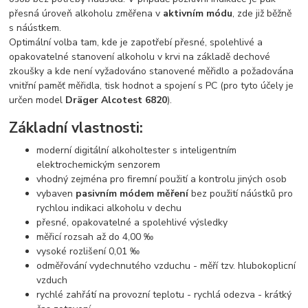
přesná úroveň alkoholu změřena v
aktivním módu
, zde již běžně
s náústkem.
Optimální volba tam, kde je zapotřebí přesné, spolehlivé a
opakovatelné stanovení alkoholu v krvi na základě dechové
zkoušky a kde není vyžadováno stanovené měřidlo a požadována
vnitřní paměť měřidla, tisk hodnot a spojení s PC (pro tyto účely je
určen model
Dräger Alcotest 6820
).
Základní vlastnosti:
moderní digitální alkoholtester s inteligentním
elektrochemickým senzorem
vhodný zejména pro firemní použití a kontrolu jiných osob
vybaven
pasivním módem měření
bez použití náústků pro
rychlou indikaci alkoholu v dechu
přesné, opakovatelné a spolehlivé výsledky
měřicí rozsah až do 4,00 ‰
vysoké rozlišení 0,01 ‰
odměřování vydechnutého vzduchu - měří tzv. hlubokoplicní
vzduch
rychlé zahřátí na provozní teplotu - rychlá odezva - krátký