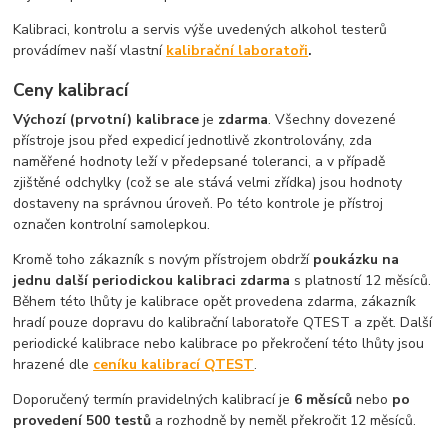
Kalibraci, kontrolu a servis výše uvedených alkohol testerů
provádíme
v naší vlastní
kalibrační laboratoři
.
Ceny kalibrací
Výchozí (prvotní) kalibrace
je
zdarma
. Všechny dovezené
přístroje jsou před expedicí jednotlivě zkontrolovány, zda
naměřené hodnoty leží v předepsané toleranci, a v případě
zjištěné odchylky (což se ale stává velmi zřídka) jsou hodnoty
dostaveny na správnou úroveň. Po této kontrole je přístroj
označen kontrolní samolepkou.
Kromě toho zákazník s novým přístrojem obdrží
poukázku na
jednu další periodickou kalibraci zdarma
s platností 12 měsíců.
Během této lhůty je kalibrace opět provedena zdarma, zákazník
hradí pouze dopravu do kalibrační laboratoře QTEST a zpět. Další
periodické kalibrace nebo kalibrace po překročení této lhůty jsou
hrazené dle
ceníku kalibrací QTEST
.
Doporučený termín pravidelných kalibrací je
6 měsíců
nebo
po
provedení 500 testů
a rozhodně by neměl překročit 12 měsíců.