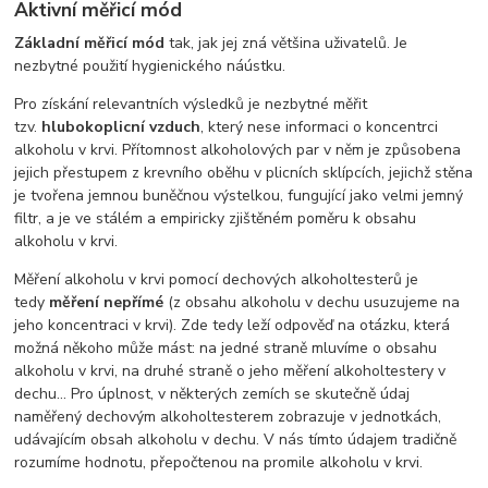
Aktivní měřicí mód
Základní měřicí mód
tak, jak jej zná většina uživatelů. Je
nezbytné použití hygienického náústku.
Pro získání relevantních výsledků je nezbytné měřit
tzv.
hlubokoplicní vzduch
, který nese informaci o koncentrci
alkoholu v krvi. Přítomnost alkoholových par v něm je způsobena
jejich přestupem z krevního oběhu v plicních sklípcích, jejichž stěna
je tvořena jemnou buněčnou výstelkou, fungující jako velmi jemný
filtr, a je ve stálém a empiricky zjištěném poměru k obsahu
alkoholu v krvi.
Měření alkoholu v krvi pomocí dechových alkoholtesterů je
tedy
měření nepřímé
(z obsahu alkoholu v dechu usuzujeme na
jeho koncentraci v krvi). Zde tedy leží odpověď na otázku, která
možná někoho může mást: na jedné straně mluvíme o obsahu
alkoholu v krvi, na druhé straně o jeho měření alkoholtestery v
dechu... Pro úplnost, v některých zemích se skutečně údaj
naměřený dechovým alkoholtesterem zobrazuje v jednotkách,
udávajícím obsah alkoholu v dechu. V nás tímto údajem tradičně
rozumíme hodnotu, přepočtenou na promile alkoholu v krvi.