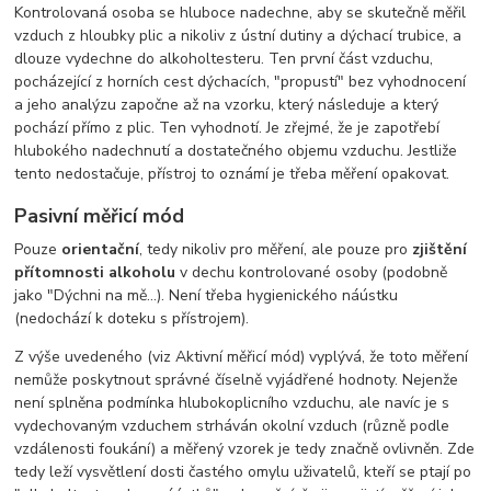
Kontrolovaná osoba se hluboce nadechne, aby se skutečně měřil
vzduch z hloubky plic a nikoliv z ústní dutiny a dýchací trubice, a
dlouze vydechne do alkoholtesteru. Ten první část vzduchu,
pocházející z horních cest dýchacích, "propustí" bez vyhodnocení
a jeho analýzu započne až na vzorku, který následuje a který
pochází přímo z plic. Ten vyhodnotí. Je zřejmé, že je zapotřebí
hlubokého nadechnutí a dostatečného objemu vzduchu. Jestliže
tento nedostačuje, přístroj to oznámí je třeba měření opakovat.
Pasivní měřicí mód
Pouze
orientační
, tedy nikoliv pro měření, ale pouze pro
zjištění
přítomnosti alkoholu
v dechu kontrolované osoby (podobně
jako "Dýchni na mě...). Není třeba hygienického náústku
(nedochází k doteku s přístrojem).
Z výše uvedeného (viz Aktivní měřicí mód) vyplývá, že toto měření
nemůže poskytnout správné číselně vyjádřené hodnoty. Nejenže
není splněna podmínka hlubokoplicního vzduchu, ale navíc je s
vydechovaným vzduchem strháván okolní vzduch (různě podle
vzdálenosti foukání) a měřený vzorek je tedy značně ovlivněn. Zde
tedy leží vysvětlení dosti častého omylu uživatelů, kteří se ptají po