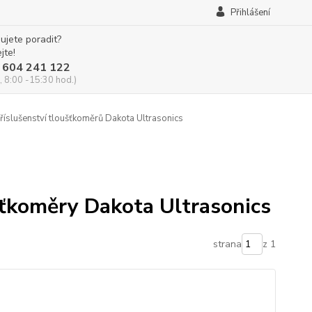
Přihlášení
ujete poradit?
jte!
 604 241 122
, 8:00 -15:30 hod.)
říslušenství tloušťkoměrů Dakota Ultrasonics
šťkoměry Dakota Ultrasonics
strana
z 1