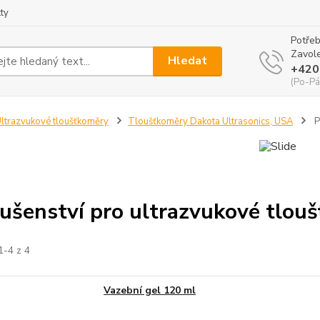
ty
Potřeb
Zavole
Hledat
+420
(Po-Pá
ltrazvukové tloušťkoměry
Tloušťkoměry Dakota Ultrasonics, USA
P
lušenství pro ultrazvukové tlou
1-4 z 4
Vazební gel 120 ml