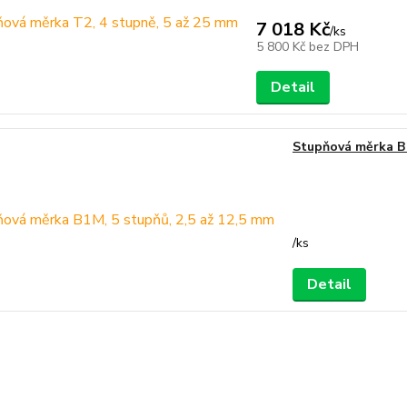
7 018 Kč
/
ks
5 800 Kč
bez DPH
Detail
Stupňová měrka B1
/
ks
Detail