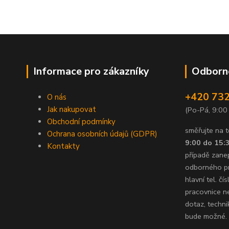
Informace pro zákazníky
Odborné
+420 732
O nás
Jak nakupovat
(Po-Pá, 9:00
Obchodní podmínky
směřujte na t
Ochrana osobních údajů (GDPR)
9:00 do 15:
Kontakty
případě zane
odborného p
hlavní tel. č
pracovnice n
dotaz, techni
bude možné.