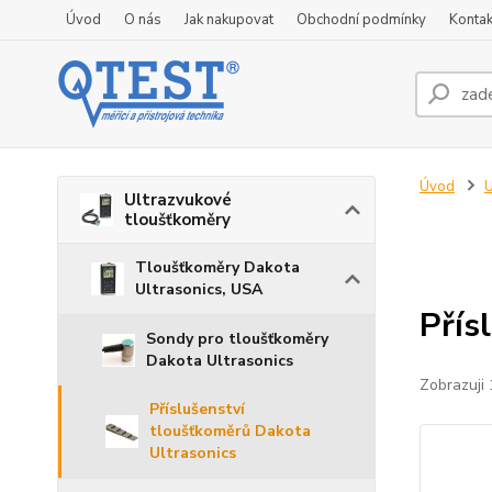
Úvod
O nás
Jak nakupovat
Obchodní podmínky
Kontak
Úvod
U
Ultrazvukové
tloušťkoměry
Tloušťkoměry Dakota
Ultrasonics, USA
Přís
Sondy pro tloušťkoměry
Dakota Ultrasonics
Zobrazuji 
Příslušenství
tloušťkoměrů Dakota
Ultrasonics