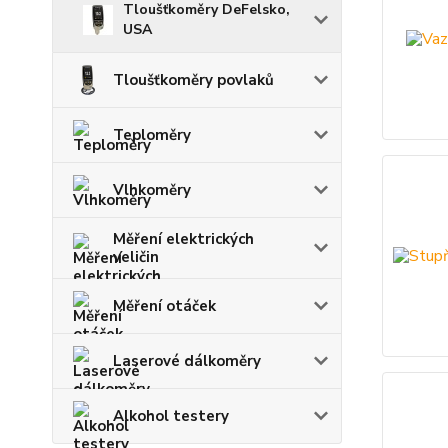
Tloušťkoměry DeFelsko,
USA
Tloušťkoměry povlaků
Teploměry
Vlhkoměry
Měření elektrických
veličin
Měření otáček
Laserové dálkoměry
Alkohol testery