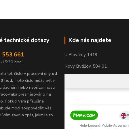
 technické dotazy
Kde nás najdete
 553 661
U Plovárny 1419
 -15:30 hod.)
Nový Bydžov, 504 01
oto tel. číslo v pracovní dny
od
30 hod.
Toto číslo může být v
prázdnění nebo nepřítomnosti
racovníka přesměrováno na
íslo. Pokud Vám příslušná
ebude moci zodpovědět Váš
k Vám zavolá zpět, jakmile to