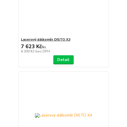
Laserový dálkoměr DISTO X3
7 623 Kč
/
ks
6 300 Kč
bez DPH
Detail