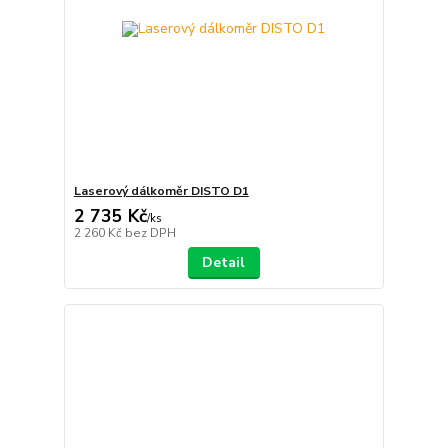
Laserový dálkoměr DISTO D1
2 735 Kč
/
ks
2 260 Kč
bez DPH
Detail