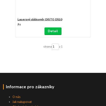
Laserový dálkoměr DISTO D510
/
ks
Detail
strana
z 1
Informace pro zákazníky
O nás
Jak nakupovat