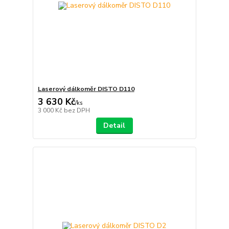
Laserový dálkoměr DISTO D110
3 630 Kč
/
ks
3 000 Kč
bez DPH
Detail