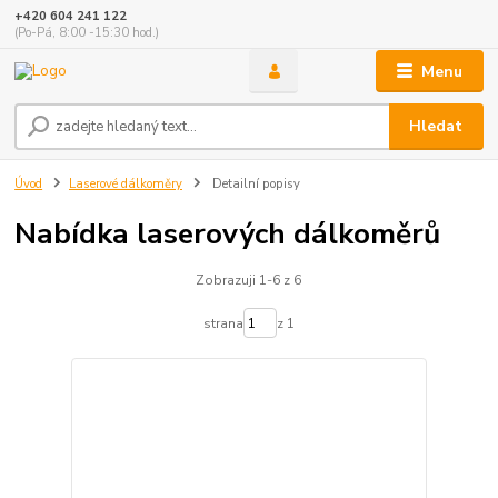
+420 604 241 122
(Po-Pá, 8:00 -15:30 hod.)
Menu
Hledat
Úvod
Laserové dálkoměry
Detailní popisy
Nabídka laserových dálkoměrů
Zobrazuji 1-6 z 6
strana
z 1