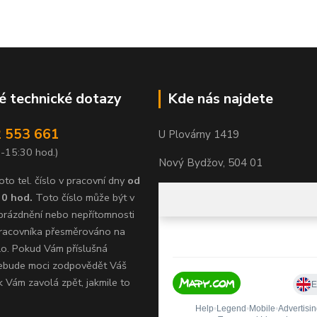
 technické dotazy
Kde nás najdete
 553 661
U Plovárny 1419
 -15:30 hod.)
Nový Bydžov, 504 01
oto tel. číslo v pracovní dny
od
30 hod.
Toto číslo může být v
prázdnění nebo nepřítomnosti
racovníka přesměrováno na
íslo. Pokud Vám příslušná
ebude moci zodpovědět Váš
k Vám zavolá zpět, jakmile to