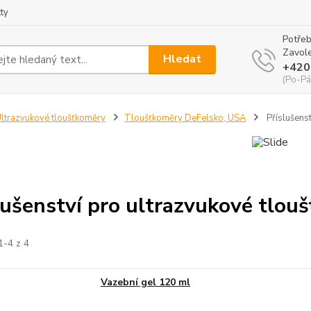
ty
Potřeb
Zavole
Hledat
+420
(Po-Pá
ltrazvukové tloušťkoměry
Tloušťkoměry DeFelsko, USA
Příslušens
lušenství pro ultrazvukové tlou
1-4 z 4
Vazební gel 120 ml