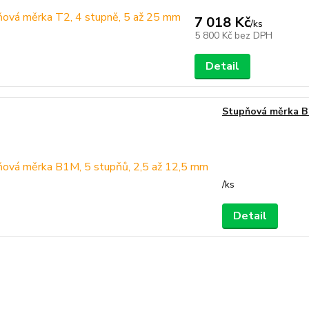
7 018 Kč
/
ks
5 800 Kč
bez DPH
Detail
Stupňová měrka B1
/
ks
Detail