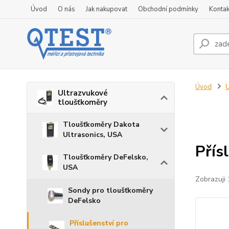
Úvod
O nás
Jak nakupovat
Obchodní podmínky
Kontak
Úvod
U
Ultrazvukové
tloušťkoměry
Tloušťkoměry Dakota
Ultrasonics, USA
Přís
Tloušťkoměry DeFelsko,
USA
Zobrazuji 
Sondy pro tloušťkoměry
DeFelsko
Příslušenství pro