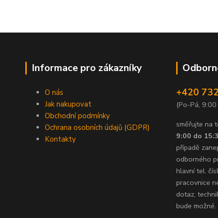
Informace pro zákazníky
Odborné
+420 732
O nás
Jak nakupovat
(Po-Pá, 9:00
Obchodní podmínky
směřujte na t
Ochrana osobních údajů (GDPR)
9:00 do 15:
Kontakty
případě zane
odborného p
hlavní tel. č
pracovnice n
dotaz, techni
bude možné.