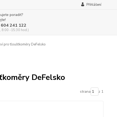
Přihlášení
ujete poradit?
jte!
 604 241 122
, 8:00 -15:30 hod.)
tví pro tloušťkoměry DeFelsko
šťkoměry DeFelsko
strana
z 1