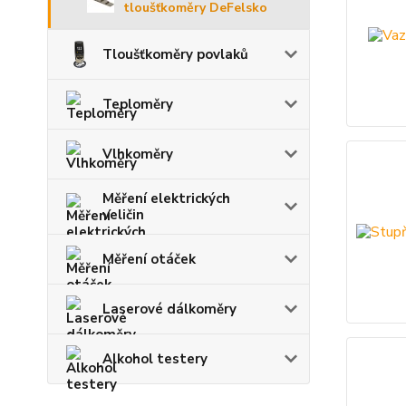
tloušťkoměry DeFelsko
Tloušťkoměry povlaků
Teploměry
Vlhkoměry
Měření elektrických
veličin
Měření otáček
Laserové dálkoměry
Alkohol testery