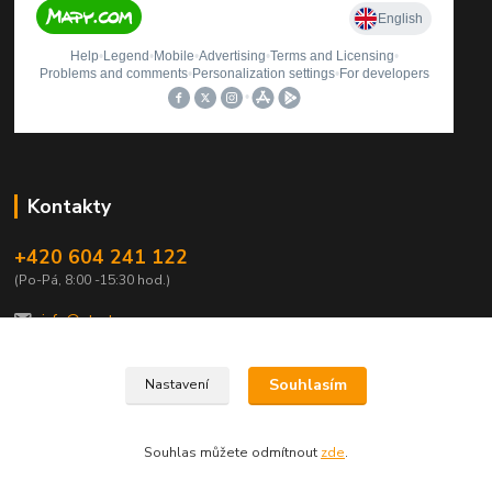
Kontakty
+420 604 241 122
(Po-Pá, 8:00 -15:30 hod.)
info@qtest.cz
Souhlasím
Nastavení
Copyright © 2021-2022 Ing. Miloš Hušek - QTEST. Všechna práva vyhrazena.
Souhlas můžete odmítnout
zde
.
Vytvořeno na
Eshop-rychle.cz