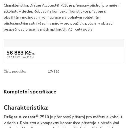
Charakteristika: Dräger Alcotest® 7510 je přenosný přístroj pro měření
alkoholu v dechu. Robustní a kompaktní konstrukce přístroje s
obsáhlými možnostmi konfigurace a s bohatým volitelným
příslušenstvím splní všechny nároky pro použití u policie, v oblasti
bezpečnosti práce i v jiných aplikacích. Ať...
celý popis
56 883 Kč
/
ks
47 011 Kč
bez DPH
Číslo produktu:
17-120
Kompletní specifikace
Charakteristika:
®
Dräger Alcotest
7510
je přenosný přístroj pro měření alkoholu
v dechu. Robustní a kompaktní konstrukce přístroje s obsáhlými