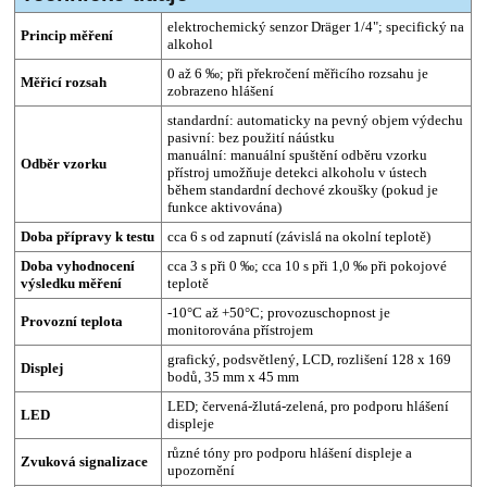
elektrochemický senzor Dräger 1/4"; specifický na
Princip měření
alkohol
0 až 6 ‰; při překročení měřicího rozsahu je
Měřicí rozsah
zobrazeno hlášení
standardní: automaticky na pevný objem výdechu
pasivní: bez použití náústku
manuální: manuální spuštění odběru vzorku
Odběr vzorku
přístroj umožňuje detekci alkoholu v ústech
během standardní dechové zkoušky (pokud je
funkce aktivována)
Doba přípravy k testu
cca 6 s od zapnutí (závislá na okolní teplotě)
Doba vyhodnocení
cca 3 s při 0 ‰; cca 10 s při 1,0 ‰ při pokojové
výsledku měření
teplotě
-10°C až +50°C; provozuschopnost je
Provozní teplota
monitorována přístrojem
grafický, podsvětlený, LCD, rozlišení 128 x 169
Displej
bodů, 35 mm x 45 mm
LED; červená-žlutá-zelená, pro podporu hlášení
LED
displeje
různé tóny pro podporu hlášení displeje a
Zvuková signalizace
upozornění