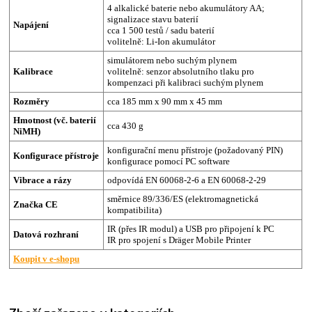
4 alkalické baterie nebo akumulátory AA;
signalizace stavu baterií
Napájení
cca 1 500 testů / sadu baterií
volitelně: Li-Ion akumulátor
simulátorem nebo suchým plynem
Kalibrace
volitelně: senzor absolutního tlaku pro
kompenzaci při kalibraci suchým plynem
Rozměry
cca 185 mm x 90 mm x 45 mm
Hmotnost (vč. baterií
cca 430 g
NiMH)
konfigurační menu přístroje (požadovaný PIN)
Konfigurace přístroje
konfigurace pomocí PC software
Vibrace a rázy
odpovídá EN 60068-2-6 a EN 60068-2-29
směrnice 89/336/ES (elektromagnetická
Značka CE
kompatibilita)
IR (přes IR modul) a USB pro připojení k PC
Datová rozhraní
IR pro spojení s Dräger Mobile Printer
Koupit v e-shopu