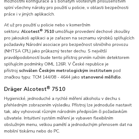
možnostmi konfigurace a s bohatým volitelným příslušenstvím
splní všechny nároky pro použití u policie, v oblasti bezpečnosti
práce i v jiných aplikacích.
Ať už pro použití u policie nebo v komerčním
®
sektoru:
Alcotest
7510
umožňuje provedení dechové zkoušky
pro jakoukoli aplikaci a je zařazen na seznamu výrobků splňujících
požadavky Národní asociace pro bezpečnost silničního provozu
(NHTSA CPL) jako průkazný tester dechu. S největší
pravděpodobností bude tento přístroj prvním ručním detektorem
splňujícím podmínky OIML 126R. V České republice je
přístroj
schválen Českým metrologickým institutem
pod
značkou typu: TCM 144/08 - 4644 jako
stanovené měřidlo
.
®
Dräger Alcotest
7510
Hygienické, jednoduché a rychlé měření alkoholu v dechu s
přehledným zobrazením výsledku. Přístroj lze jednoduše nastavit
tak, aby vyhovoval různým národním předpisům či požadavkům
uživatele. Intuitivní systém měření je vybaven flexibilním
obslužným menu, velkou pamětí a jednoduchým přenosem dat na
mobilní tiskárnu nebo do PC.