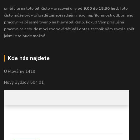
směřujte na toto tel. číslo v pracovní dny
od 9:00 do 15:30 hod.
Toto
číslo může být v případě zaneprázdnění nebo nepřítomnosti odborného
pracovníka přesměrováno na hlavní tel. číslo. Pokud Vám příslušná
pracovnice nebude moci zodpovědět Váš dotaz, technik Vám zavolá zpět,
jakmile to bude možné.
Kde nás najdete
U Plovárny 1419
Nový Bydžov, 504 01