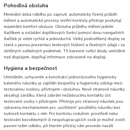
Pohodlná obsluha
Minimální doba náběhu po zapnutí, automaticky řízený průběh
měření a automatické procesy vnitřní kontroly přístroje poskytují
maximální komfort obsluze. Obsluha průběhu měření jedním
tlačítkem a ovládání doplňkových funkcí pomocí dvou navigačních
tlačítek je velmi rychlá a jednoduchá. Velký podsvětlený displej se
stará o jasnou prezentaci textových hlášení a číselných údajů i za
obtížných světelných podmínek. Tři barevné svítící diody, umístěné
nad displejem, doplňují informace zobrazené na displeji.
Hygiena a bezpečnost
Umístěním, uchycením a konstrukcí jednorázového hygienicky
baleného náustku je zajištěn bezpečný a hygienický odstup mezi
testovanou osobou, přístrojem i obsluhou. Nové stranové náustky
obsahují zarážku, která zabrání nežádoucímu kontaktu úst
testované osoby s přístrojem. Přístroje pro stranový náustek jsou
vybaveny mechanismem pro „vystřelení“ použitého náustku bez
nutnosti kontaktu s ním. Pro kontrolu vzdušnin, prostředí nebo
testování bezvědomých či nespolupracujících osob je možné zvolit
pasivní režim odběru, při kterém přístroj sám provede nasátí