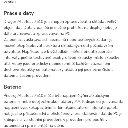
vzorku.
Práce s daty
Dräger Alcotest 7510 je schopen zpracovávat a ukládat velký
objem dat. Data z paměti je možné prohlížet na displeji nebo je
dále archivovat a zpracovávat na PC.
Za pomoci zaškrtávacích seznamů nebo textových zadání je
možné přizpůsobovat strukturu ukládaných dat požadavkům
uživatele. Například lze k výsledkům měření přidat kalibrační
intervaly, jméno testované osoby, důvod zkoušky, místo zkoušky
atd. Volby jsou prakticky neomezené. S každým záznamem
dechové zkoušky se automaticky ukládá její jedinečné číslo s
datem a časem provedení.
Baterie
Přístroj Alcotest 7510 může být napájen čtyřmi alkalickými
bateriemi nebo dobíjecími akumulátory AA. K dispozici je i varianta
napájení vysokokapacitním Li-Ion akumulátorem. Bohatá paleta
nabíjecího příslušenství a příslušenství pro stahování dat do PC je
k dispozici ve stolním provedení, v provedení pro použití v
automobilu i pro montáž na stěnu.