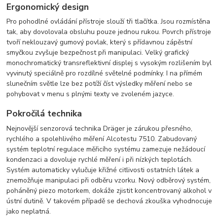
Ergonomický design
Pro pohodlné ovládání přístroje slouží tři tlačítka. Jsou rozmístěna
tak, aby dovolovala obsluhu pouze jednou rukou. Povrch přístroje
tvoří neklouzavý gumový povlak, který s přídavnou zápěstní
smyčkou zvyšuje bezpečnost při manipulaci. Velký grafický
monochromatický transreflektivní displej s vysokým rozlišením byl
vyvinutý speciálně pro rozdílné světelné podmínky. I na přímém
slunečním světle lze bez potíží číst výsledky měření nebo se
pohybovat v menu s plnými texty ve zvoleném jazyce.
Pokročilá technika
Nejnovější senzorová technika Dräger je zárukou přesného,
rychlého a spolehlivého měření Alcotestu 7510. Zabudovaný
systém teplotní regulace měřicího systému zamezuje nežádoucí
kondenzaci a dovoluje rychlé měření i při nízkých teplotách.
Systém automaticky vylučuje křižné citlivosti ostatních látek a
znemožňuje manipulaci při odběru vzorku. Nový odběrový systém,
poháněný piezo motorkem, dokáže zjistit koncentrovaný alkohol v
ústní dutině. V takovém případě se dechová zkouška vyhodnocuje
jako neplatná.