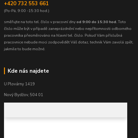
+420 732 553 661
(Po-Pá, 9:00 -15:30 hod.)
směřujte na toto tel. číslo v pracovní dny
od 9:00 do 15:30 hod.
Toto
číslo může být v případě zaneprázdnění nebo nepřítomnosti odborného
pracovníka přesměrováno na hlavní tel. číslo. Pokud Vám příslušná
pracovnice nebude moci zodpovědět Váš dotaz, technik Vám zavolá zpět,
jakmile to bude možné.
Kde nás najdete
U Plovárny 1419
Nový Bydžov, 504 01