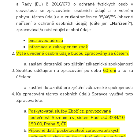
a Rady (EU) č. 2016/679 o ochraně fyzických osob v
souvislosti se zpracováním osobních údajů a o volném
pohybu těchto údajů a o zrušení směrnice 95/46/ES (obecné
nařízení o ochraně osobních údajů) (dále jen
„Nařízení“
),
zpracovával/a následující osobní údaje:
emailovou adresu
informace o zakoupeném zboží
Výše uvedené osobní údaje budou zpracovány za účelem:
zaslání dotazníků pro zjištění zákaznické spokojenosti
Souhlas udělujete na zpracování po dobu
60 dní
a to za
účelem:
zaslání dotazníků pro zjištění zákaznické spokojenosti
Ke zpracování těchto osobních údajů Správce využívá tyto
Zpracovatele:
Poskytovatel služby Zboží.cz, provozované
společností Seznam a.s., sídlem Radlická 3294/10,
150 00, Praha 5, ČR
Případně další poskytovatelé zpracovatelských
softwarů, služeb a aplikací, které však v současné