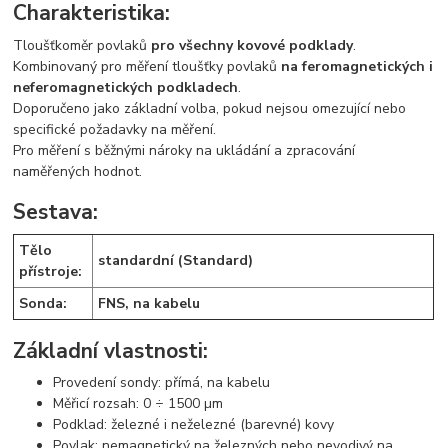
Charakteristika:
Tloušťkoměr povlaků
pro všechny kovové podklady
.
Kombinovaný pro měření tloušťky povlaků
na feromagnetických i
neferomagnetických podkladech
.
Doporučeno jako základní volba, pokud nejsou omezující nebo
specifické požadavky na měření.
Pro měření s běžnými nároky na ukládání a zpracování
naměřených hodnot.
Sestava:
Tělo
standardní (Standard)
přístroje:
Sonda:
FNS, na kabelu
Základní vlastnosti:
Provedení sondy: přímá, na kabelu
Měřicí rozsah: 0 ÷ 1500 µm
Podklad: železné i neželezné (barevné) kovy
Povlak: nemagnetický na železných nebo nevodivý na