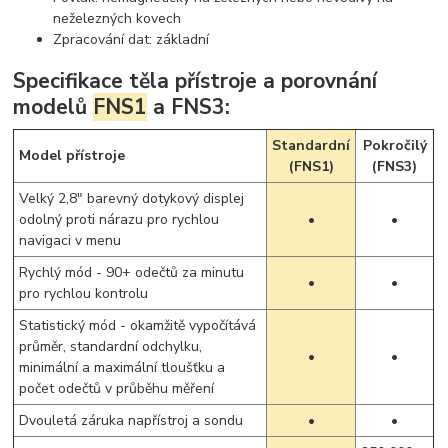
neželezných kovech
Zpracování dat: základní
Specifikace těla přístroje a porovnání
modelů
FNS1
a FNS3:
Standardní
Pokročilý
Model přístroje
(FNS1)
(FNS3)
Velký 2,8" barevný dotykový displej
odolný proti nárazu pro rychlou
•
•
navigaci v menu
Rychlý mód - 90+ odečtů za minutu
•
•
pro rychlou kontrolu
Statistický mód - okamžitě vypočítává
průměr, standardní odchylku,
•
•
minimální a maximální tloušťku a
počet odečtů v průběhu měření
Dvouletá záruka napřístroj a sondu
•
•