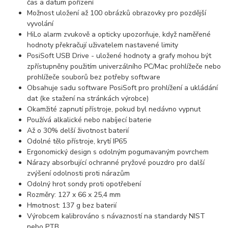
čas a datum pořízení
Možnost uložení až 100 obrázků obrazovky pro pozdější
vyvolání
HiLo alarm zvukově a opticky upozorňuje, když naměřené
hodnoty překračují uživatelem nastavené limity
PosiSoft USB Drive - uložené hodnoty a grafy mohou být
zpřístupněny použitím univerzálního PC/Mac prohlížeče nebo
prohlížeče souborů bez potřeby software
Obsahuje sadu software PosiSoft pro prohlížení a ukládání
dat (ke stažení na stránkách výrobce)
Okamžité zapnutí přístroje, pokud byl nedávno vypnut
Používá alkalické nebo nabíjecí baterie
Až o 30% delší životnost baterií
Odolné tělo přístroje, krytí IP65
Ergonomický design s odolným pogumavaným povrchem
Nárazy absorbující ochranné pryžové pouzdro pro další
zvýšení odolnosti proti nárazům
Odolný hrot sondy proti opotřebení
Rozměry: 127 x 66 x 25,4 mm
Hmotnost: 137 g bez baterií
Výrobcem kalibrováno s návazností na standardy NIST
nebo PTB