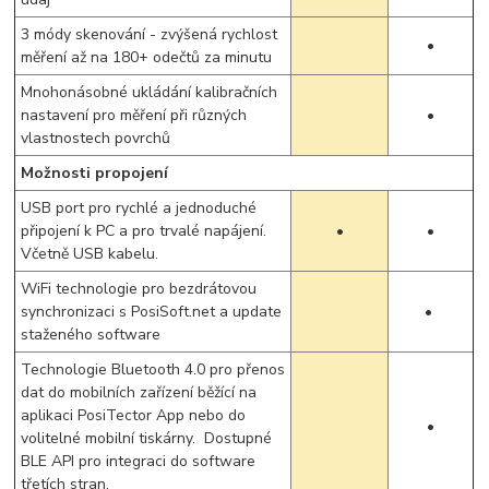
3 módy skenování - zvýšená rychlost
•
měření až na 180+ odečtů za minutu
Mnohonásobné ukládání kalibračních
nastavení pro měření při různých
•
vlastnostech povrchů
Možnosti propojení
USB port pro rychlé a jednoduché
připojení k PC a pro trvalé napájení.
•
•
Včetně USB kabelu.
WiFi technologie pro bezdrátovou
synchronizaci s PosiSoft.net a update
•
staženého software
Technologie Bluetooth 4.0 pro přenos
dat do mobilních zařízení běžící na
aplikaci PosiTector App nebo do
•
volitelné mobilní tiskárny. Dostupné
BLE API pro integraci do software
třetích stran.