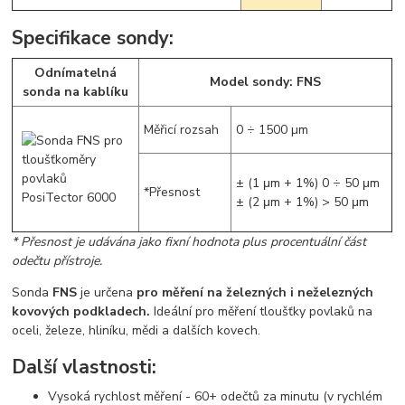
Specifikace sondy:
Odnímatelná
Model sondy: FNS
sonda na kablíku
Měřicí rozsah
0 ÷ 1500 µm
± (1 μm + 1%) 0 ÷ 50 μm
*Přesnost
± (2 μm + 1%) > 50 μm
* Přesnost je udávána jako fixní hodnota plus procentuální část
odečtu přístroje.
Sonda
FNS
je určena
pro měření na železných i neželezných
kovových podkladech.
Ideální pro měření tloušťky povlaků na
oceli, železe, hliníku, mědi a dalších kovech.
Další vlastnosti:
Vysoká rychlost měření - 60+ odečtů za minutu (v rychlém