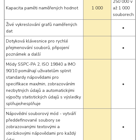
250 000 v
Kapacita paměti naměřených hodnot
1 000
až 1 000
souborech
Živé vykreslování grafů naměřených
•
dat
Dotyková klávesnice pro rychlé
přejmenování souborů, připojení
•
poznámek a další
Módy SSPC-PA 2, ISO 19840 a IMO
90/10 pomáhají uživatelům splnit
standardy nápovědami pro
specifikace max/min, zobrazováním
•
nezbytných údajů a automatickými
výpočty statistických údajů s výsledky
splňuje/nesplňuje
Nápovědní souborový mód - vytváří
předdefinované soubory se
zobrazovanými textovými a
•
obrázkovými nápovědami pro každý
údaj