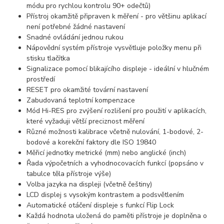
módu pro rychlou kontrolu 90+ odečtů)
Přístroj okamžitě připraven k měření - pro většinu aplikací
není potřebné žádné nastavení
Snadné ovládání jednou rukou
Nápovědní systém přístroje vysvětluje položky menu při
stisku tlačítka
Signalizace pomocí blikajícího displeje - ideální v hlučném
prostředí
RESET pro okamžité tovární nastavení
Zabudovaná teplotní kompenzace
Mód Hi-RES pro zvýšení rozlišení pro použití v aplikacích,
které vyžaduji větší preciznost měření
Různé možnosti kalibrace včetně nulování, 1-bodové, 2-
bodové a korekční faktory dle ISO 19840
Měřicí jednotky metrické (mm) nebo anglické (inch)
Řada výpočetních a vyhodnocovacích funkcí (popsáno v
tabulce těla přístroje výše)
Volba jazyka na displeji (včetně češtiny)
LCD displej s vysokým kontrastem a podsvětlením
Automatické otáčení displeje s funkcí Flip Lock
Každá hodnota uložená do paměti přístroje je doplněna o