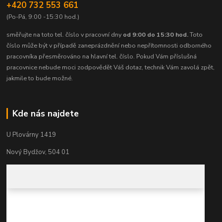
+420 732 553 661
(Po-Pá, 9:00 -15:30 hod.)
směřujte na toto tel. číslo v pracovní dny
od 9:00 do 15:30 hod.
Toto
číslo může být v případě zaneprázdnění nebo nepřítomnosti odborného
pracovníka přesměrováno na hlavní tel. číslo. Pokud Vám příslušná
pracovnice nebude moci zodpovědět Váš dotaz, technik Vám zavolá zpět,
jakmile to bude možné.
Kde nás najdete
U Plovárny 1419
Nový Bydžov, 504 01