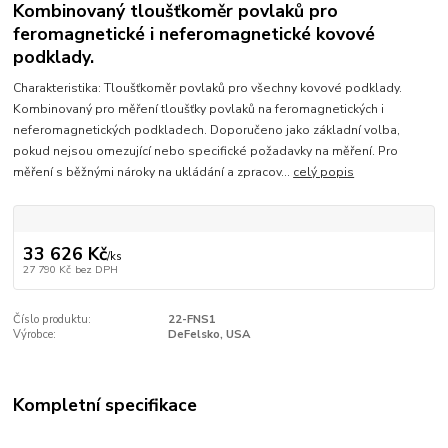
Kombinovaný tloušťkoměr povlaků pro
feromagnetické i neferomagnetické kovové
podklady.
Charakteristika: Tloušťkoměr povlaků pro všechny kovové podklady.
Kombinovaný pro měření tloušťky povlaků na feromagnetických i
neferomagnetických podkladech. Doporučeno jako základní volba,
pokud nejsou omezující nebo specifické požadavky na měření. Pro
měření s běžnými nároky na ukládání a zpracov...
celý popis
33 626 Kč
/
ks
27 790 Kč
bez DPH
Číslo produktu:
22-FNS1
Výrobce:
DeFelsko, USA
Kompletní specifikace