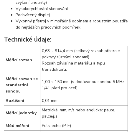
zvýšení linearity)
Vysokorychlostní skenování
Podsvícený displej
Výkonný přístroj v mimořádně odolném a robustním pouzdře
do nejtěžších pracovních podmínek
Technické údaje:
0,63 ÷ 914,4 mm (celkový rozsah přístroje
pokrytý různými sondami)
Měřicí rozsah
Rozsah závisí na materiálu a typu
transduktoru.
Měřicí rozsah se
1,00 ÷ 150 mm (s dodávanou sondou 5 MHz
standardní
1/4", platí pro ocel)
sondou
Rozlišení
0,01 mm
Metrické: mm, m/s nebo anglické: palce,
Měřicí jednotky
palce/µs
Mód měření
Puls-echo (P-E)