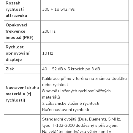
Rozsah
rychlostí
305 ÷ 18 542 m/s
ultrazvuku
Opakovací
frekvence
200 Hz
impulsů (PRF)
Rychlost
obnovování
10 Hz
displeje
Zisk
40 ÷ 52 dB v 5 krocích po 3 dB
Kalibrace přímo v terénu na známou tloušťku
nebo rychlost
Nastavení druhu
8 pevně uložených rychlostí běžných
materiálu (tj.
materiálů
rychlosti)
2 zákaznicky vložené rychlosti
Ruční nastavení rychlosti
Standardní dvojitý (Dual Element), 5 MHz,
typu T-102-2000 dodávaný s přístrojem.
Na zvláštní objednávku výběr sond v